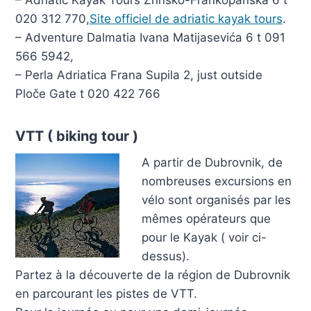
– Adriatic Kayak Tours Zrinsko-Frankopanska 6 t
020 312 770,
Site officiel de adriatic kayak tours
.
– Adventure Dalmatia Ivana Matijasevića 6 t 091
566 5942,
– Perla Adriatica Frana Supila 2, just outside
Ploče Gate t 020 422 766
VTT ( biking tour )
A partir de Dubrovnik, de
nombreuses excursions en
vélo sont organisés par les
mêmes opérateurs que
pour le Kayak ( voir ci-
dessus).
Partez à la découverte de la région de Dubrovnik
en parcourant les pistes de VTT.