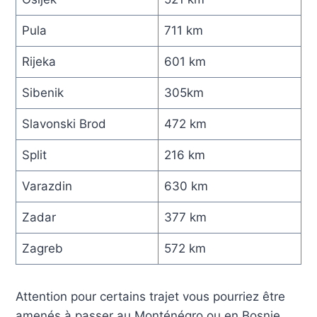
Pula
711 km
Rijeka
601 km
Sibenik
305km
Slavonski Brod
472 km
Split
216 km
Varazdin
630 km
Zadar
377 km
Zagreb
572 km
Attention pour certains trajet vous pourriez être
amenés à passer au Monténégro ou en Bosnie