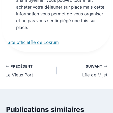
à la moyenne. Vous pouvez tout à fait
acheter votre déjeuner sur place mais cette
information vous permet de vous organiser
et ne pas vous sentir piégé une fois sur
place.
Site officiel Île de Lokrum
Navigation
PRÉCÉDENT
SUIVANT
Le Vieux Port
L’île de Mljet
de
l’article
Publications similaires