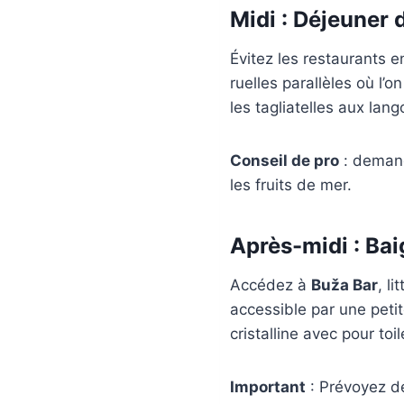
Midi : Déjeuner
Évitez les restaurants e
ruelles parallèles où l’
les tagliatelles aux lan
Conseil de pro
: demand
les fruits de mer.
Après-midi : Ba
Accédez à
Buža Bar
, l
accessible par une peti
cristalline avec pour toi
Important
: Prévoyez de