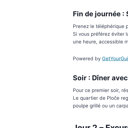
Fin de journée :
Prenez le téléphérique p
Si vous préférez éviter
une heure, accessible m
Powered by
GetYourGu
Soir : Dîner ave
Pour ce premier soir, ré
Le quartier de Ploče re
poulpe grillé ou un car
Jour 2 – Excur